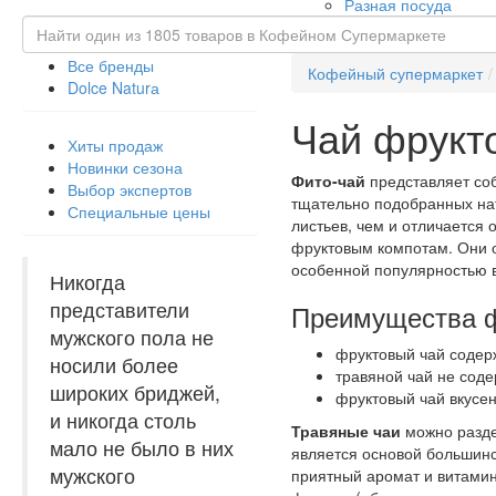
Разная посуда
Все бренды
Кофейный супермаркет
Dolce Naturа
Чай фрукто
Хиты продаж
Новинки сезона
Фито-чай
представляет соб
Выбор экспертов
тщательно подобранных нат
Специальные цены
листьев, чем и отличается 
фруктовым компотам. Они 
особенной популярностью в
Никогда
представители
Преимущества фр
мужского пола не
фруктовый чай содер
носили более
травяной чай не соде
широких бриджей,
фруктовый чай вкусен
и никогда столь
Травяные чаи
можно раздел
мало не было в них
является основой большинст
мужского
приятный аромат и витамин