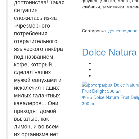
фруктов (яблоко, манго, па
достоинства! Такая
клубники, земляники, малин
ситуация
сложилась из-за
«чрезмерного
Сортировка:
дешевле
доро
потребления
отвратительного
языческого ликёра
Dolce Natura 
под названием
кофе, который...
сделал наших
мужей евнухами и
искалечил наших
милых галантных
Фото Dolce Natura Fruit Deli
кавалеров... Они
300 шт
приходят домой
выжатые, как
лимон, и во всем
их организме нет