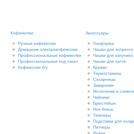
Кофемолки
Аксессуары
Ручные кофемолки
Униформа
Домашние электрокофемолки
Чашки для эспрессо
Профессиональные кофемолки
Чашки для капучино
Профессиональные под пакет
Чашки для латте
Кофемолки б/у
Кружки
Термостаканы
Сахарницы
Заварники
Молочники и сливоч
Чайники
Брюстейшн
Нок-боксы
Темперы
Подставки для холд
Питчеры
Ложки