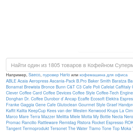
Например,
Saeco
,
пуровер Hario
или
кофемашина для офиса
ABLE
Acaia
Aeropress
Ascania-Pack
B.Pro
Baker Smith
Baratza
Ba
Bonamat
Brewista
Bronce
Bunn
C&T
C3
Cafe Poli
Cafelat
Caffitaly
Clever
Coffee Card
Coffee Devices
Coffee Style
Coffee-Tech Engine
Donghan
Dr. Coffee
Durobor
d`Ancap
Ecaffe
Ecosoft
Elektra
Espres
Franke
Gaggia
Gene Cafe
Glutoclean
Gourmet Style
Graef
Handpr
Kaffit
Kalita
KeepCup
Kees van der Westen
Kenwood
Krups
La Cim
Marco
Mare Terra
Mazzer
Melitta
Miele
Motta
My Bottle
Necta
Ner
Promac
Rancilio
Rattleware
Remidag
Ristora
Rocket Espresso
RO
Tangent
Termoprodukt
Tersonet
The Water
Tiamo
Tone
Top Moka