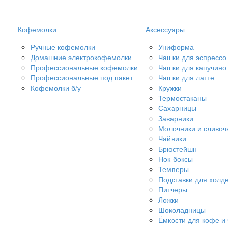
Кофемолки
Аксессуары
Ручные кофемолки
Униформа
Домашние электрокофемолки
Чашки для эспрессо
Профессиональные кофемолки
Чашки для капучино
Профессиональные под пакет
Чашки для латте
Кофемолки б/у
Кружки
Термостаканы
Сахарницы
Заварники
Молочники и сливоч
Чайники
Брюстейшн
Нок-боксы
Темперы
Подставки для холд
Питчеры
Ложки
Шоколадницы
Ёмкости для кофе и