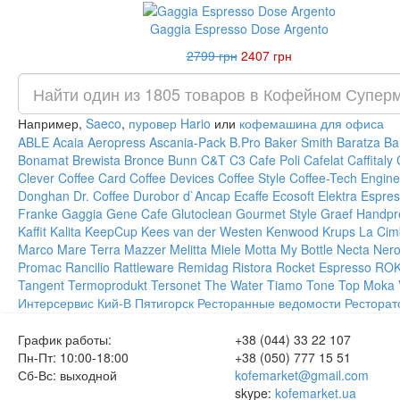
Gaggia Espresso Dose Argento
2799 грн
2407 грн
Например,
Saeco
,
пуровер Hario
или
кофемашина для офиса
ABLE
Acaia
Aeropress
Ascania-Pack
B.Pro
Baker Smith
Baratza
Ba
Bonamat
Brewista
Bronce
Bunn
C&T
C3
Cafe Poli
Cafelat
Caffitaly
Clever
Coffee Card
Coffee Devices
Coffee Style
Coffee-Tech Engine
Donghan
Dr. Coffee
Durobor
d`Ancap
Ecaffe
Ecosoft
Elektra
Espres
Franke
Gaggia
Gene Cafe
Glutoclean
Gourmet Style
Graef
Handpr
Kaffit
Kalita
KeepCup
Kees van der Westen
Kenwood
Krups
La Cim
Marco
Mare Terra
Mazzer
Melitta
Miele
Motta
My Bottle
Necta
Ner
Promac
Rancilio
Rattleware
Remidag
Ristora
Rocket Espresso
RO
Tangent
Termoprodukt
Tersonet
The Water
Tiamo
Tone
Top Moka
Интерсервис
Кий-В
Пятигорск
Ресторанные ведомости
Ресторат
График работы:
+38 (044) 33 22 107
Пн-Пт: 10:00-18:00
+38 (050) 777 15 51
Сб-Вс: выходной
kofemarket@gmail.com
skype:
kofemarket.ua