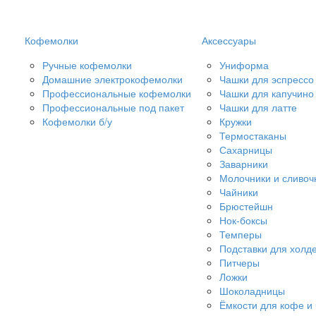
Кофемолки
Аксессуары
Ручные кофемолки
Униформа
Домашние электрокофемолки
Чашки для эспрессо
Профессиональные кофемолки
Чашки для капучино
Профессиональные под пакет
Чашки для латте
Кофемолки б/у
Кружки
Термостаканы
Сахарницы
Заварники
Молочники и сливоч
Чайники
Брюстейшн
Нок-боксы
Темперы
Подставки для холд
Питчеры
Ложки
Шоколадницы
Ёмкости для кофе и