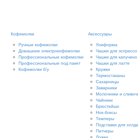
Кофемолки
Аксессуары
Ручные кофемолки
Униформа
Домашние электрокофемолки
Чашки для эспрессо
Профессиональные кофемолки
Чашки для капучино
Профессиональные под пакет
Чашки для латте
Кофемолки б/у
Кружки
Термостаканы
Сахарницы
Заварники
Молочники и сливоч
Чайники
Брюстейшн
Нок-боксы
Темперы
Подставки для холд
Питчеры
Ложки