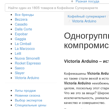
Разная посуда
Все бренды
Кофейный супермаркет
Bezzera
Victoria Arduino
Casadio
Dalla Corte
Одногруппн
Expobar
Gaggia
компромис
La Cimbali
La Marzocco
Lelit
Nuova Simonelli
Victoria Arduino – и
Rocket Espresso
Saeco
Slayer
Кофемашины
Victoria Ardu
Victoria Arduino
но также стали вехой в ист
Victoria Arduino
неизбежны 
целом, поскольку этот ста
Хиты продаж
Что же это за вещи? Широко
Новинки сезона
исключительность, уникальн
Выбор экспертов
качество и совершенство.
Специальные цены