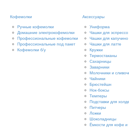
Кофемолки
Аксессуары
Ручные кофемолки
Униформа
Домашние электрокофемолки
Чашки для эспрессо
Профессиональные кофемолки
Чашки для капучино
Профессиональные под пакет
Чашки для латте
Кофемолки б/у
Кружки
Термостаканы
Сахарницы
Заварники
Молочники и сливоч
Чайники
Брюстейшн
Нок-боксы
Темперы
Подставки для холд
Питчеры
Ложки
Шоколадницы
Ёмкости для кофе и