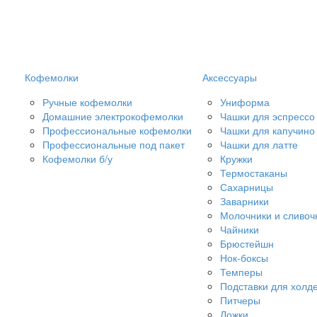
Кофемолки
Аксессуары
Ручные кофемолки
Униформа
Домашние электрокофемолки
Чашки для эспрессо
Профессиональные кофемолки
Чашки для капучино
Профессиональные под пакет
Чашки для латте
Кофемолки б/у
Кружки
Термостаканы
Сахарницы
Заварники
Молочники и сливоч
Чайники
Брюстейшн
Нок-боксы
Темперы
Подставки для холд
Питчеры
Ложки