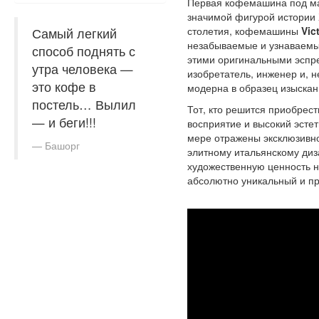
Первая кофемашина под м
значимой фигурой истории 
столетия, кофемашины
Vic
Самый легкий
незабываемые и узнаваемые
способ поднять с
этими оригинальными эспре
утра человека —
изобретатель, инженер и, 
это кофе в
модерна в образец изысканн
постель… Вылил
Тот, кто решится приобрес
— и беги!!!
восприятие и высокий эсте
мере отражены эксклюзивн
Башорг
элитному итальянскому ди
художественную ценность н
абсолютно уникальный и пр