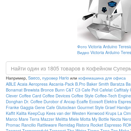
Фото Victoria Arduino Teresi
Видео Victoria Arduino Teres
Например,
Saeco
,
пуровер Hario
или
кофемашина для офиса
ABLE
Acaia
Aeropress
Ascania-Pack
B.Pro
Baker Smith
Baratza
Ba
Bonamat
Brewista
Bronce
Bunn
C&T
C3
Cafe Poli
Cafelat
Caffitaly
Clever
Coffee Card
Coffee Devices
Coffee Style
Coffee-Tech Engine
Donghan
Dr. Coffee
Durobor
d`Ancap
Ecaffe
Ecosoft
Elektra
Espres
Franke
Gaggia
Gene Cafe
Glutoclean
Gourmet Style
Graef
Handpr
Kaffit
Kalita
KeepCup
Kees van der Westen
Kenwood
Krups
La Cim
Marco
Mare Terra
Mazzer
Melitta
Miele
Motta
My Bottle
Necta
Ner
Promac
Rancilio
Rattleware
Remidag
Ristora
Rocket Espresso
RO
Tangent
Termoprodukt
Tersonet
The Water
Tiamo
Tone
Top Moka