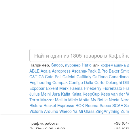
Например,
Saeco
,
пуровер Hario
или
кофемашина д
ABLE
Acaia
Aeropress
Ascania-Pack
B.Pro
Baker Smit
C&T
C3
Cafe Poli
Cafelat
Caffitaly
Cafflano
Canadiano
Engineering
Compak
Contigo
Dalla Corte
Delonghi
Dit
Expobar
Exxent Merx
Faema
Fineberry
Fiorenzato
Fr
Julius Meinl
Jura
Kaffit
Kalita
KeepCup
Kees van der 
Terra
Mazzer
Melitta
Miele
Motta
My Bottle
Necta
Ner
Ristora
Rocket Espresso
ROK
Rooma
Saeco
SCAE
Sc
Victoria Arduino
Waeco
Ya Mi Glass
ZingAnything
Zum
График работы:
+38 (04
Пн-Пт: 10:00-18:00
+38 (05