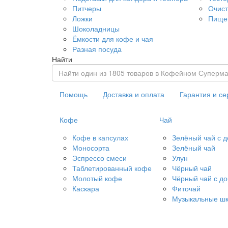
Питчеры
Очист
Ложки
Пище
Шоколадницы
Ёмкости для кофе и чая
Разная посуда
Найти
Помощь
Доставка и оплата
Гарантия и се
Кофе
Чай
Кофе в капсулах
Зелёный чай с 
Моносорта
Зелёный чай
Эспрессо смеси
Улун
Таблетированный кофе
Чёрный чай
Молотый кофе
Чёрный чай с д
Каскара
Фиточай
Музыкальные шк