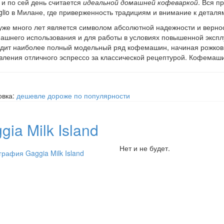
 и по сей день считается
идеальной домашней кофеваркой
. Вся п
iglio в Милане, где приверженность традициям и внимание к дета
уже много лет является символом абсолютной надежности и верн
ашнего использования и для работы в условиях повышенной эксплу
дит наиболее полный модельный ряд кофемашин, начиная рожков
вления отличного эспрессо за классической рецептурой. Кофемаши
овка:
дешевле
дороже
по популярности
gia Milk Island
Нет и не будет.