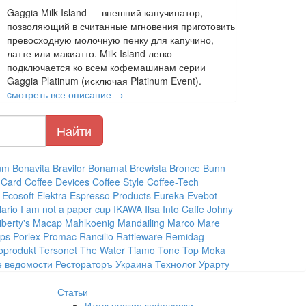
Gaggia Milk Island — внешний капучинатор,
позволяющий в считанные мгновения приготовить
превосходную молочную пенку для капучино,
латте или макиатто. Milk Island легко
подключается ко всем кофемашинам серии
Gaggia Platinum (исключая Platinum Event).
cмотреть все описание →
um
Bonavita
Bravilor Bonamat
Brewista
Bronce
Bunn
 Card
Coffee Devices
Coffee Style
Coffee-Tech
Ecosoft
Elektra
Espresso Products
Eureka
Evebot
ario
I am not a paper cup
IKAWA
Ilsa
Into Caffe
Johny
iberty's
Macap
Mahlkoenig
Mandailing
Marco
Mare
ips
Porlex
Promac
Rancilio
Rattleware
Remidag
oprodukt
Tersonet
The Water
Tiamo
Tone
Top Moka
е ведомости
Рестораторъ Украина
Технолог
Урарту
Статьи
Итальянские кофеварки