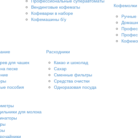
Профессиональные суперавтоматы
Кофемолки
Вендинговые кофематы
Кофеварки в наборе
Ручные
Кофемашины б/у
Домашн
Профес
Профес
Кофемол
вание
Расходники
рев для чашек
Какао и шоколад
на песке
Сахар
ение
Сменные фильтры
еры
Средства очистки
ые пособия
Одноразовая посуда
ометры
ильники для молока
чинаторы
еры
еры
рочайники