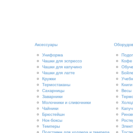
Аксессуары
Оборудо
Униформа
Подог
Чашки для эспрессо
Кофе 
Чашки для капучино
Обуч
Чашки для латте
Бойл
Кружки
Учебн
Термостаканы
Книги
Сахарницы
Весы
Заварники
Терм
Молочники и сливочники
Холод
Чайники
Капу
Брюстейшн
Ринз
Нок-боксы
Рост
Темперы
Элект
Подставки для холдера и темпера
Тост