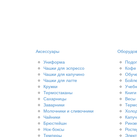
Аксессуары
Оборудо
Униформа
Подог
Чашки для эспрессо
Кофе 
Чашки для капучино
Обуч
Чашки для латте
Бойл
Кружки
Учебн
Термостаканы
Книги
Сахарницы
Весы
Заварники
Терм
Молочники и сливочники
Холод
Чайники
Капу
Брюстейшн
Ринз
Нок-боксы
Рост
Темперы
Элект