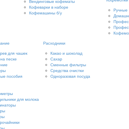
Вендинговые кофематы
Кофеварки в наборе
Ручные
Кофемашины б/у
Домашн
Профес
Профес
Кофемол
вание
Расходники
рев для чашек
Какао и шоколад
на песке
Сахар
ение
Сменные фильтры
еры
Средства очистки
ые пособия
Одноразовая посуда
ометры
ильники для молока
чинаторы
еры
еры
рочайники
еры