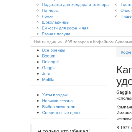
Подставки для холдера и темпера
Тост
Питчеры
Очист
Ложки
Пище
Шоколадницы
Ёмкости для кофе и чая
Разная посуда
Все бренды
Кофе
Bodum
Delonghi
Ка
Gaggia
Jura
уд
Melitta
Gaggia 
Хиты продаж
использ
Новинки сезона
Выбор экспертов
Компани
Специальные цены
Именно 
исключа
В 1977 
Я только что убежал!