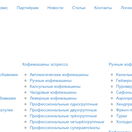
рвис
Партнёрам
Новости
Статьи
Контакты
Логин
Кофемашины эспрессо
Ручные коф
добавками
Автоматические кофемашины
Капель
Ручные кофемашины
Гейзерн
Капсульные кофемашины
Пурове
Чалдовые кофемашины
Сифон
обавками
Леверные кофемашины
Аэропр
Профессиональные одногруппные
Хендпр
атулки
Профессиональные двухгруппные
Френч-
Профессиональные трёхгруппные
Турки
Профессиональные четырёхгруппные
Холодно
Профессиональные суперавтоматы
Кофемолки