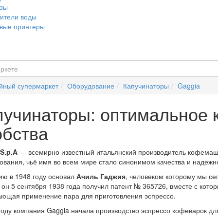
еры
ители воды
вые принтеры
йный супермаркет
Оборудование
Капучинаторы
Gaggia
пучинаторы: оптимальное 
обства
S.p.A
— всемирно известный итальянский производитель кофемаш
ования, чьё имя во всем мире стало синонимом качества и надежн
ю в 1948 году основал
Ачиль Гаджия
, человеком которому мы се
он 5 сентября 1938 года получил патент № 365726, вместе с кот
ющая применение пара для приготовления эспрессо.
году компания Gaggia начала производство эспрессо кофеварок дл