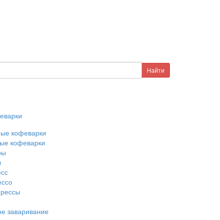
еварки
ные кофеварки
ые кофеварки
ры
ы
есс
ессо
прессы
е заваривание