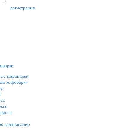
/
регистрация
еварки
ные кофеварки
ые кофеварки
ры
ы
есс
ессо
прессы
е заваривание