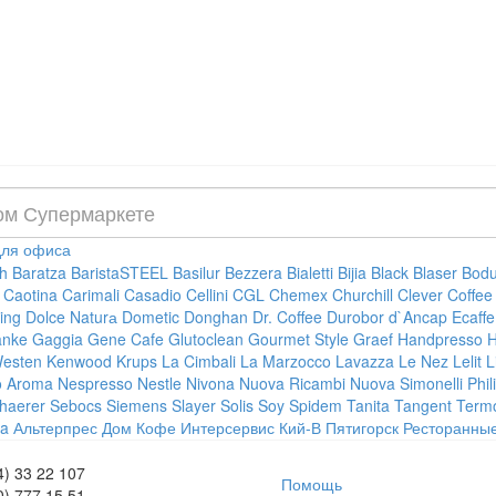
ля офиса
h
Baratza
BaristaSTEEL
Basilur
Bezzera
Bialetti
Bijia
Black
Blaser
Bod
Caotina
Carimali
Casadio
Cellini
CGL
Chemex
Churchill
Clever
Coffee
ting
Dolce Naturа
Dometic
Donghan
Dr. Coffee
Durobor
d`Ancap
Ecaffe
anke
Gaggia
Gene Cafe
Glutoclean
Gourmet Style
Graef
Handpresso
H
Westen
Kenwood
Krups
La Cimbali
La Marzocco
Lavazza
Le Nez
Lelit
L
o Aroma
Nespresso
Nestle
Nivona
Nuova Ricambi
Nuova Simonelli
Phil
haerer
Sebocs
Siemens
Slayer
Solis
Soy
Spidem
Tanita Tangent
Term
a
Альтерпрес
Дом Кофе
Интерсервис
Кий-В
Пятигорск
Ресторанны
4) 33 22 107
Помощь
0) 777 15 51