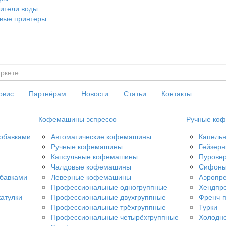
ители воды
вые принтеры
рвис
Партнёрам
Новости
Статьи
Контакты
Кофемашины эспрессо
Ручные коф
добавками
Автоматические кофемашины
Капель
Ручные кофемашины
Гейзерн
Капсульные кофемашины
Пурове
Чалдовые кофемашины
Сифон
обавками
Леверные кофемашины
Аэропр
Профессиональные одногруппные
Хендпр
атулки
Профессиональные двухгруппные
Френч-
Профессиональные трёхгруппные
Турки
Профессиональные четырёхгруппные
Холодно