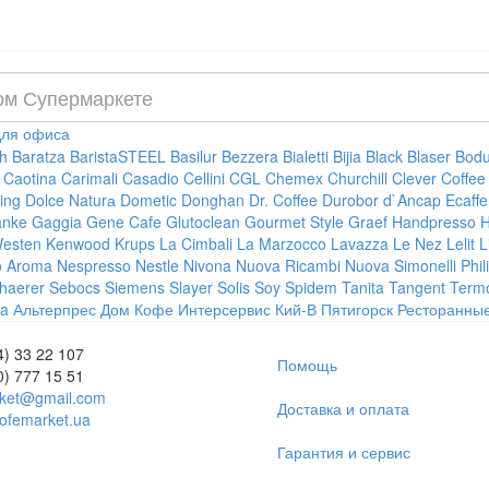
ля офиса
h
Baratza
BaristaSTEEL
Basilur
Bezzera
Bialetti
Bijia
Black
Blaser
Bod
Caotina
Carimali
Casadio
Cellini
CGL
Chemex
Churchill
Clever
Coffee
ting
Dolce Naturа
Dometic
Donghan
Dr. Coffee
Durobor
d`Ancap
Ecaffe
anke
Gaggia
Gene Cafe
Glutoclean
Gourmet Style
Graef
Handpresso
H
Westen
Kenwood
Krups
La Cimbali
La Marzocco
Lavazza
Le Nez
Lelit
L
o Aroma
Nespresso
Nestle
Nivona
Nuova Ricambi
Nuova Simonelli
Phil
haerer
Sebocs
Siemens
Slayer
Solis
Soy
Spidem
Tanita Tangent
Term
a
Альтерпрес
Дом Кофе
Интерсервис
Кий-В
Пятигорск
Ресторанны
4) 33 22 107
Помощь
0) 777 15 51
ket@gmail.com
Доставка и оплата
ofemarket.ua
Гарантия и сервис