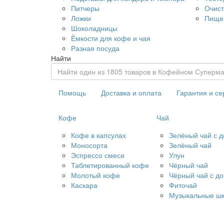
Питчеры
Очист
Ложки
Пище
Шоколадницы
Ёмкости для кофе и чая
Разная посуда
Найти
Помощь
Доставка и оплата
Гарантия и се
Кофе
Чай
Кофе в капсулах
Зелёный чай с 
Моносорта
Зелёный чай
Эспрессо смеси
Улун
Таблетированный кофе
Чёрный чай
Молотый кофе
Чёрный чай с д
Каскара
Фиточай
Музыкальные шк