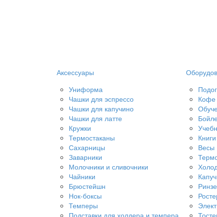
Аксессуары
Оборудо
Униформа
Подог
Чашки для эспрессо
Кофе 
Чашки для капучино
Обуч
Чашки для латте
Бойл
Кружки
Учебн
Термостаканы
Книги
Сахарницы
Весы
Заварники
Терм
Молочники и сливочники
Холод
Чайники
Капу
Брюстейшн
Ринз
Нок-боксы
Рост
Темперы
Элект
Подставки для холдера и темпера
Тост