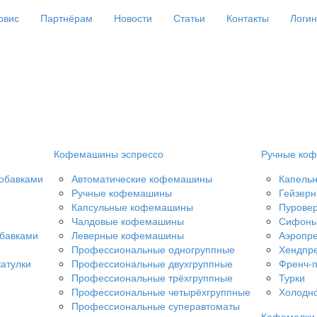
рвис
Партнёрам
Новости
Статьи
Контакты
Логин
Кофемашины эспрессо
Ручные коф
добавками
Автоматические кофемашины
Капель
Ручные кофемашины
Гейзерн
Капсульные кофемашины
Пурове
Чалдовые кофемашины
Сифон
обавками
Леверные кофемашины
Аэропр
Профессиональные одногруппные
Хендпр
атулки
Профессиональные двухгруппные
Френч-
Профессиональные трёхгруппные
Турки
Профессиональные четырёхгруппные
Холодно
Профессиональные суперавтоматы
Кофемолки