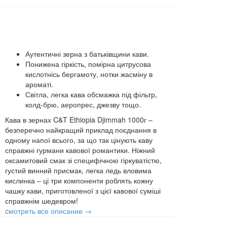
Аутентичні зерна з батьківщини кави.
Понижена гіркість, помірна цитрусова
кислотнісь бергамоту, нотки жасміну в
ароматі.
Світла, легка кава обсмажка під фільтр,
колд-брю, аеропрес, джезву тощо.
Кава в зернах C&T Ethiopia Djimmah 1000г –
безперечно найкращий приклад поєднання в
одному напої всього, за що так цінують каву
справжні гурмани кавової романтики. Ніжний
оксамитовий смак зі специфічною гіркуватістю,
густий винний присмак, легка ледь вловима
кислинка – ці три компоненти роблять кожну
чашку кави, приготовленої з цієї кавової суміші
справжнім шедевром!
cмотреть все описание →