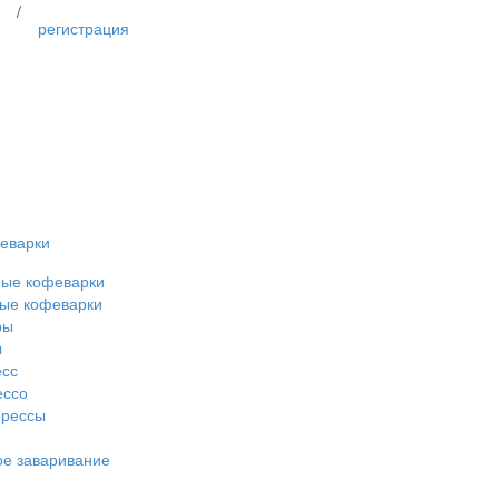
/
регистрация
еварки
ные кофеварки
ые кофеварки
ры
ы
есс
ессо
прессы
е заваривание