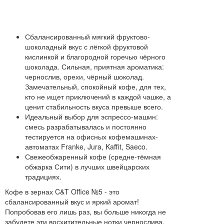
Сбалансированный мягкий фруктово-
шоколадный вкус с лёгкой фруктовой
кислинкой и благородной горечью чёрного
шоколада. Сильная, приятная ароматика:
чернослив, орехи, чёрный шоколад.
Замечательный, спокойный кофе, для тех,
кто не ищет приключений в каждой чашке, а
ценит стабильность вкуса превыше всего.
Идеальный выбор для эспрессо-машин:
смесь разрабатывалась и постоянно
тестируется на офисных кофемашинах-
автоматах Franke, Jura, Kaffit, Saeco.
Свежеобжаренный кофе (средне-тёмная
обжарка Сити) в лучших швейцарских
традициях.
Кофе в зернах C&T Office №5 - это
сбалансированный вкус и яркий аромат!
Попробовав его лишь раз, вы больше никогда не
забудете эти восхитительные нотки чернослива,