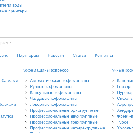
ители воды
вые принтеры
рвис
Партнёрам
Новости
Статьи
Контакты
Кофемашины эспрессо
Ручные коф
добавками
Автоматические кофемашины
Капель
Ручные кофемашины
Гейзерн
Капсульные кофемашины
Пурове
Чалдовые кофемашины
Сифон
обавками
Леверные кофемашины
Аэропр
Профессиональные одногруппные
Хендпр
атулки
Профессиональные двухгруппные
Френч-
Профессиональные трёхгруппные
Турки
Профессиональные четырёхгруппные
Холодно