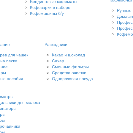
Вендинговые кофематы
Кофеварки в наборе
Ручные
Кофемашины б/у
Домашн
Профес
Профес
Кофемол
вание
Расходники
рев для чашек
Какао и шоколад
на песке
Сахар
ение
Сменные фильтры
еры
Средства очистки
ые пособия
Одноразовая посуда
ометры
ильники для молока
чинаторы
еры
еры
рочайники
еры