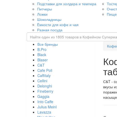
Подставки для холдера и темпера
Тост
Питчеры
Очист
Ложки
Пище
Шоколадницы
Ёмкости для кофе и чая
Разная посуда
Все бренды
Кофе
B.Pro
Black
Ко
Blaser
C&T
та
Cafe Poli
Caffitaly
Cellini
С&T - c
Delonghi
вкусы и
Fineberry
поражен
Gaggia
насыщен
Into Caffe
Julius Meinl
Lavazza