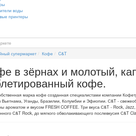
еры
ители воды
вые принтеры
йный супермаркет
Кофе
C&T
фе в зёрнах и молотый, ка
блетированный кофе.
обственная марка кофе созданная специалистами компании Кофетр
з Вьетнама, Уганды, Бразилии, Колумбии и Эфиопии. С&T - свежео
ы ароматом и вкусом FRESH COFFEE. Три вкуса С&T - Rock, Jazz, 
ного С&T Rock, до мягкого обволакивающего послевкусия С&T Cla