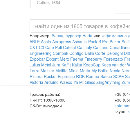
Coffee, 1664
Например,
Saeco
,
пуровер Hario
или
кофемашина д
ABLE
Acaia
Aeropress
Ascania-Pack
B.Pro
Baker Smit
C&T
C3
Cafe Poli
Cafelat
Caffitaly
Cafflano
Canadiano
Engineering
Compak
Contigo
Dalla Corte
Delonghi
Dit
Expobar
Exxent Merx
Faema
Fineberry
Fiorenzato
Fr
Julius Meinl
Jura
Kaffit
Kalita
KeepCup
Kees van der 
Terra
Mazzer
Melitta
Miele
Motta
My Bottle
Necta
Ner
Ristora
Rocket Espresso
ROK
Rooma
Saeco
SCAE
Sc
Victoria Arduino
Waeco
Ya Mi Glass
ZingAnything
Zum
График работы:
+38 (04
Пн-Пт: 10:00-18:00
+38 (05
Сб-Вс: выходной
kofemar
skype:
k