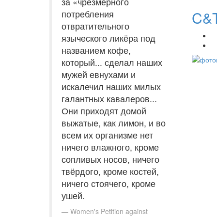
за «чрезмерного
C&T
потребления
отвратительного
языческого ликёра под
названием кофе,
который... сделал наших
мужей евнухами и
искалечил наших милых
галантных кавалеров...
Они приходят домой
выжатые, как лимон, и во
всем их организме нет
ничего влажного, кроме
сопливых носов, ничего
твёрдого, кроме костей,
ничего стоячего, кроме
ушей.
Women's Petition against