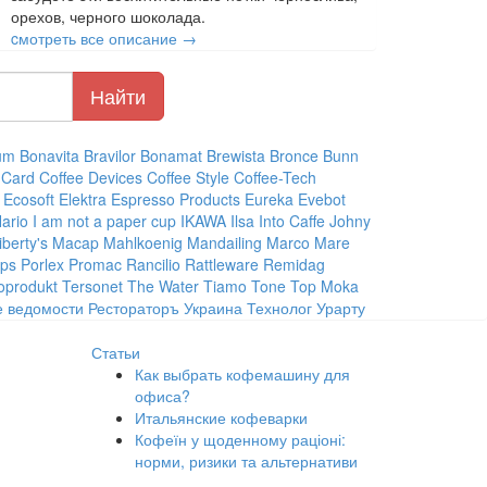
орехов, черного шоколада.
cмотреть все описание →
um
Bonavita
Bravilor Bonamat
Brewista
Bronce
Bunn
 Card
Coffee Devices
Coffee Style
Coffee-Tech
Ecosoft
Elektra
Espresso Products
Eureka
Evebot
ario
I am not a paper cup
IKAWA
Ilsa
Into Caffe
Johny
iberty's
Macap
Mahlkoenig
Mandailing
Marco
Mare
ips
Porlex
Promac
Rancilio
Rattleware
Remidag
oprodukt
Tersonet
The Water
Tiamo
Tone
Top Moka
е ведомости
Рестораторъ Украина
Технолог
Урарту
Статьи
Как выбрать кофемашину для
офиса?
Итальянские кофеварки
Кофеїн у щоденному раціоні:
норми, ризики та альтернативи