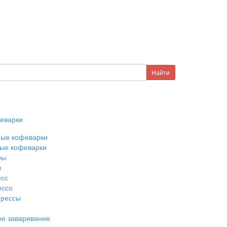
еварки
ные кофеварки
ые кофеварки
ры
ы
есс
ессо
прессы
е заваривание