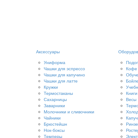
Аксессуары
Оборудо
Униформа
Подог
Чашки для эспрессо
Кофе 
Чашки для капучино
Обуч
Чашки для латте
Бойл
Кружки
Учебн
Термостаканы
Книги
Сахарницы
Весы
Заварники
Терм
Молочники и сливочники
Холод
Чайники
Капу
Брюстейшн
Ринз
Нок-боксы
Рост
Темперы
Элект