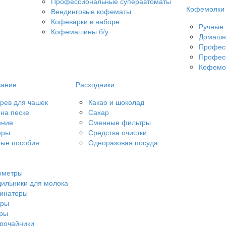
Профессиональные суперавтоматы
Кофемолки
Вендинговые кофематы
Кофеварки в наборе
Ручные
Кофемашины б/у
Домашн
Профес
Профес
Кофемол
вание
Расходники
рев для чашек
Какао и шоколад
на песке
Сахар
ение
Сменные фильтры
еры
Средства очистки
ые пособия
Одноразовая посуда
ометры
ильники для молока
чинаторы
еры
еры
рочайники