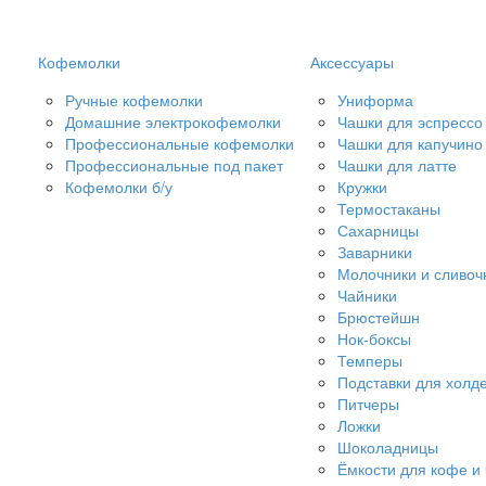
Кофемолки
Аксессуары
Ручные кофемолки
Униформа
Домашние электрокофемолки
Чашки для эспрессо
Профессиональные кофемолки
Чашки для капучино
Профессиональные под пакет
Чашки для латте
Кофемолки б/у
Кружки
Термостаканы
Сахарницы
Заварники
Молочники и сливоч
Чайники
Брюстейшн
Нок-боксы
Темперы
Подставки для холд
Питчеры
Ложки
Шоколадницы
Ёмкости для кофе и