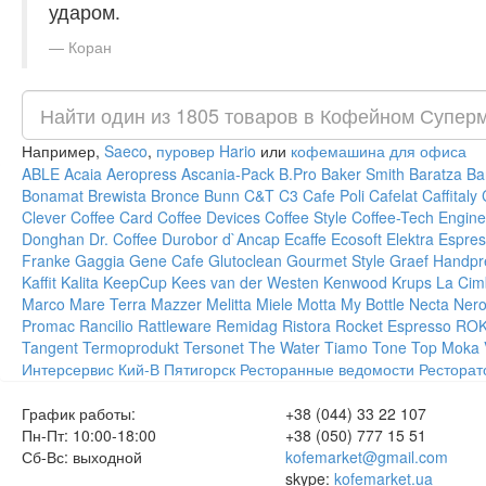
ударом.
Коран
Например,
Saeco
,
пуровер Hario
или
кофемашина для офиса
ABLE
Acaia
Aeropress
Ascania-Pack
B.Pro
Baker Smith
Baratza
Ba
Bonamat
Brewista
Bronce
Bunn
C&T
C3
Cafe Poli
Cafelat
Caffitaly
Clever
Coffee Card
Coffee Devices
Coffee Style
Coffee-Tech Engine
Donghan
Dr. Coffee
Durobor
d`Ancap
Ecaffe
Ecosoft
Elektra
Espres
Franke
Gaggia
Gene Cafe
Glutoclean
Gourmet Style
Graef
Handpr
Kaffit
Kalita
KeepCup
Kees van der Westen
Kenwood
Krups
La Cim
Marco
Mare Terra
Mazzer
Melitta
Miele
Motta
My Bottle
Necta
Ner
Promac
Rancilio
Rattleware
Remidag
Ristora
Rocket Espresso
RO
Tangent
Termoprodukt
Tersonet
The Water
Tiamo
Tone
Top Moka
Интерсервис
Кий-В
Пятигорск
Ресторанные ведомости
Ресторат
График работы:
+38 (044) 33 22 107
Пн-Пт: 10:00-18:00
+38 (050) 777 15 51
Сб-Вс: выходной
kofemarket@gmail.com
skype:
kofemarket.ua