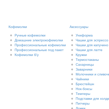
Кофемолки
Аксессуары
Ручные кофемолки
Униформа
Домашние электрокофемолки
Чашки для эспрессо
Профессиональные кофемолки
Чашки для капучино
Профессиональные под пакет
Чашки для латте
Кофемолки б/у
Кружки
Термостаканы
Сахарницы
Заварники
Молочники и сливоч
Чайники
Брюстейшн
Нок-боксы
Темперы
Подставки для холд
Питчеры
Ложки