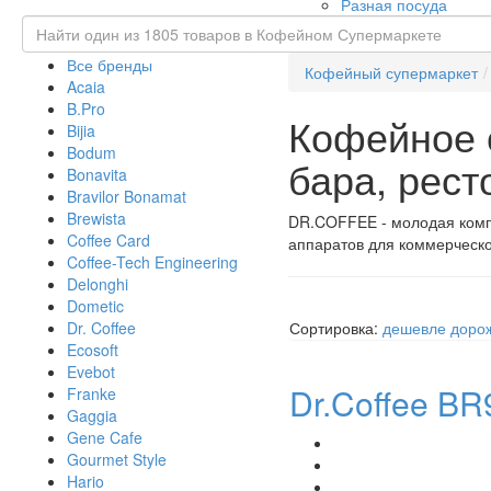
Разная посуда
Все бренды
Кофейный супермаркет
Acaia
B.Pro
Кофейное 
Bijia
Bodum
бара, рест
Bonavita
Bravilor Bonamat
Brewista
DR.COFFEE - молодая комп
Coffee Card
аппаратов для коммерческог
Coffee-Tech Engineering
Delonghi
Dometic
Dr. Coffee
Сортировка:
дешевле
доро
Ecosoft
Evebot
Dr.Coffee BR
Franke
Gaggia
Gene Cafe
Gourmet Style
Hario