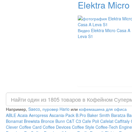
Elektra Micr
Видео Elektra Micro Casa A
Leva S1
Например,
Saeco
,
пуровер Hario
или
кофемашина для офиса
ABLE
Acaia
Aeropress
Ascania-Pack
B.Pro
Baker Smith
Baratza
Ba
Bonamat
Brewista
Bronce
Bunn
C&T
C3
Cafe Poli
Cafelat
Caffitaly
Clever
Coffee Card
Coffee Devices
Coffee Style
Coffee-Tech Engine