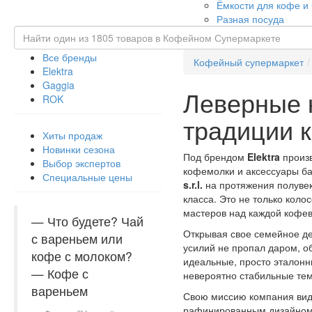
Ёмкости для кофе и
Разная посуда
Все бренды
Кофейный супермаркет
Elektra
Gaggia
Леверные 
ROK
традиции 
Хиты продаж
Новинки сезона
Под брендом
Elektra
произв
Выбор экспертов
кофемолки и аксессуары б
Специальные цены
s.r.l.
на протяжения полуве
класса. Это не только коло
мастеров над каждой кофев
— Что будете? Чай
Открывая свое семейное дел
с вареньем или
усилий не пропал даром, 
кофе с молоком?
идеальные, просто эталонн
— Кофе с
невероятно стабильные тем
вареньем
Свою миссию компания види
рафинированным дизайном, 