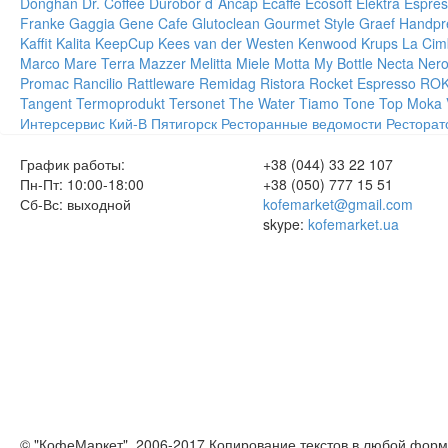
Donghan
Dr. Coffee
Durobor
d`Ancap
Ecaffe
Ecosoft
Elektra
Espres
Franke
Gaggia
Gene Cafe
Glutoclean
Gourmet Style
Graef
Handpr
Kaffit
Kalita
KeepCup
Kees van der Westen
Kenwood
Krups
La Cim
Marco
Mare Terra
Mazzer
Melitta
Miele
Motta
My Bottle
Necta
Ner
Promac
Rancilio
Rattleware
Remidag
Ristora
Rocket Espresso
RO
Tangent
Termoprodukt
Tersonet
The Water
Tiamo
Tone
Top Moka
Интерсервис
Кий-В
Пятигорск
Ресторанные ведомости
Ресторат
График работы:
+38 (044) 33 22 107
Пн-Пт: 10:00-18:00
+38 (050) 777 15 51
Сб-Вс: выходной
kofemarket@gmail.com
skype:
kofemarket.ua
© "КофеМаркет", 2006-2017 Копирование текстов в любой форм