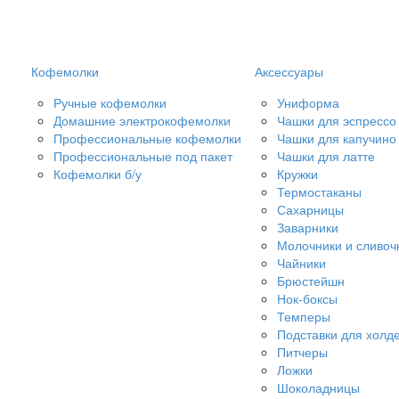
Кофемолки
Аксессуары
Ручные кофемолки
Униформа
Домашние электрокофемолки
Чашки для эспрессо
Профессиональные кофемолки
Чашки для капучино
Профессиональные под пакет
Чашки для латте
Кофемолки б/у
Кружки
Термостаканы
Сахарницы
Заварники
Молочники и сливоч
Чайники
Брюстейшн
Нок-боксы
Темперы
Подставки для холд
Питчеры
Ложки
Шоколадницы