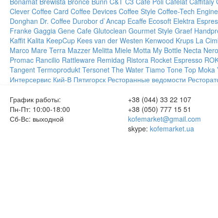
Bonamat
Brewista
Bronce
Bunn
C&T
C3
Cafe Poli
Cafelat
Caffitaly
Clever
Coffee Card
Coffee Devices
Coffee Style
Coffee-Tech Engine
Donghan
Dr. Coffee
Durobor
d`Ancap
Ecaffe
Ecosoft
Elektra
Espres
Franke
Gaggia
Gene Cafe
Glutoclean
Gourmet Style
Graef
Handpr
Kaffit
Kalita
KeepCup
Kees van der Westen
Kenwood
Krups
La Cim
Marco
Mare Terra
Mazzer
Melitta
Miele
Motta
My Bottle
Necta
Ner
Promac
Rancilio
Rattleware
Remidag
Ristora
Rocket Espresso
RO
Tangent
Termoprodukt
Tersonet
The Water
Tiamo
Tone
Top Moka
Интерсервис
Кий-В
Пятигорск
Ресторанные ведомости
Ресторат
График работы:
+38 (044) 33 22 107
Пн-Пт: 10:00-18:00
+38 (050) 777 15 51
Сб-Вс: выходной
kofemarket@gmail.com
skype:
kofemarket.ua