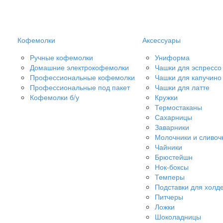
Кофемолки
Аксессуары
Ручные кофемолки
Униформа
Домашние электрокофемолки
Чашки для эспрессо
Профессиональные кофемолки
Чашки для капучино
Профессиональные под пакет
Чашки для латте
Кофемолки б/у
Кружки
Термостаканы
Сахарницы
Заварники
Молочники и сливоч
Чайники
Брюстейшн
Нок-боксы
Темперы
Подставки для холд
Питчеры
Ложки
Шоколадницы