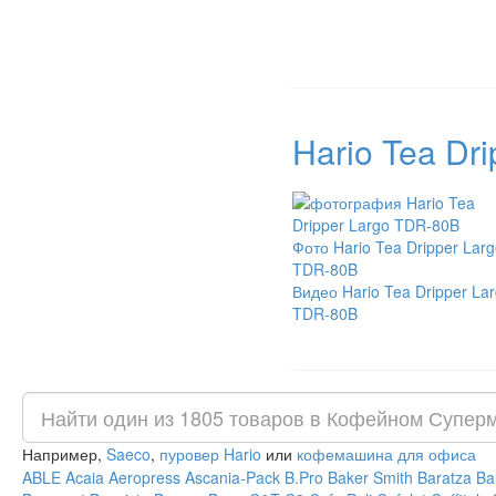
Hario Tea Dr
Фото Hario Tea Dripper Larg
TDR-80B
Видео Hario Tea Dripper La
TDR-80B
Например,
Saeco
,
пуровер Hario
или
кофемашина для офиса
ABLE
Acaia
Aeropress
Ascania-Pack
B.Pro
Baker Smith
Baratza
Ba