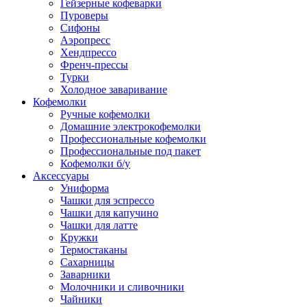
Гейзерные кофеварки
Пуроверы
Сифоны
Аэропресс
Хендпрессо
Френч-прессы
Турки
Холодное заваривание
Кофемолки
Ручные кофемолки
Домашние электрокофемолки
Профессиональные кофемолки
Профессиональные под пакет
Кофемолки б/у
Аксессуары
Униформа
Чашки для эспрессо
Чашки для капучино
Чашки для латте
Кружки
Термостаканы
Сахарницы
Заварники
Молочники и сливочники
Чайники