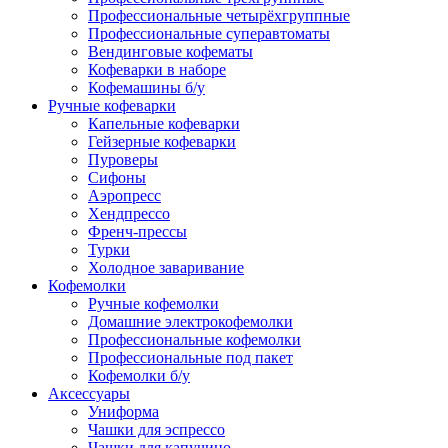
Профессиональные четырёхгруппные
Профессиональные суперавтоматы
Вендинговые кофематы
Кофеварки в наборе
Кофемашины б/у
Ручные кофеварки
Капельные кофеварки
Гейзерные кофеварки
Пуроверы
Сифоны
Аэропресс
Хендпрессо
Френч-прессы
Турки
Холодное заваривание
Кофемолки
Ручные кофемолки
Домашние электрокофемолки
Профессиональные кофемолки
Профессиональные под пакет
Кофемолки б/у
Аксессуары
Униформа
Чашки для эспрессо
Чашки для капучино