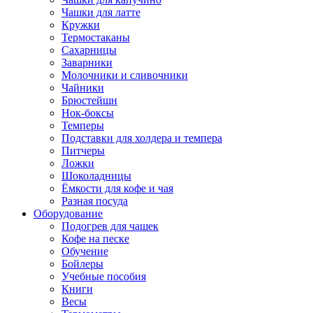
Чашки для латте
Кружки
Термостаканы
Сахарницы
Заварники
Молочники и сливочники
Чайники
Брюстейшн
Нок-боксы
Темперы
Подставки для холдера и темпера
Питчеры
Ложки
Шоколадницы
Ёмкости для кофе и чая
Разная посуда
Оборудование
Подогрев для чашек
Кофе на песке
Обучение
Бойлеры
Учебные пособия
Книги
Весы