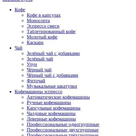
Кофе
Кофе в капсулах
Моносорта
Эспрессо смеси
Таблетированный кофе
Молотый кофе
Каскара
Чай
Зелёный чай с добавками
Зелёный чай
Улун
Чёрный чай
Чёрный чай с добавками
Фиточай
Музыкальные шкатулки
Кофемашины эспрессо
Автоматические кофемашины
Ручные кофемашины
Капсульные кофемашины
Чалдовые кофемашины
Леверные кофемашины
Профессиональные одногруппные
Профессиональные двухгруппные
Профессиональные трёхгруппные