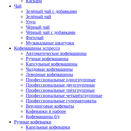
Каскара
Чай
Зелёный чай с добавками
Зелёный чай
Улун
Чёрный чай
Чёрный чай с добавками
Фиточай
Музыкальные шкатулки
Кофемашины эспрессо
Автоматические кофемашины
Ручные кофемашины
Капсульные кофемашины
Чалдовые кофемашины
Леверные кофемашины
Профессиональные одногруппные
Профессиональные двухгруппные
Профессиональные трёхгруппные
Профессиональные четырёхгруппные
Профессиональные суперавтоматы
Вендинговые кофематы
Кофеварки в наборе
Кофемашины б/у
Ручные кофеварки
Капельные кофеварки