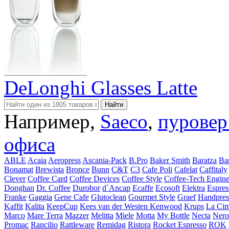
DeLonghi Glasses Latte
Например,
Saeco
,
пуровер
офиса
ABLE
Acaia
Aeropress
Ascania-Pack
B.Pro
Baker Smith
Baratza
Ba
Bonamat
Brewista
Bronce
Bunn
C&T
C3
Cafe Poli
Cafelat
Caffitaly
Clever
Coffee Card
Coffee Devices
Coffee Style
Coffee-Tech Engine
Donghan
Dr. Coffee
Durobor
d`Ancap
Ecaffe
Ecosoft
Elektra
Espres
Franke
Gaggia
Gene Cafe
Glutoclean
Gourmet Style
Graef
Handpres
Kaffit
Kalita
KeepCup
Kees van der Westen
Kenwood
Krups
La Cim
Marco
Mare Terra
Mazzer
Melitta
Miele
Motta
My Bottle
Necta
Nero
Promac
Rancilio
Rattleware
Remidag
Ristora
Rocket Espresso
ROK