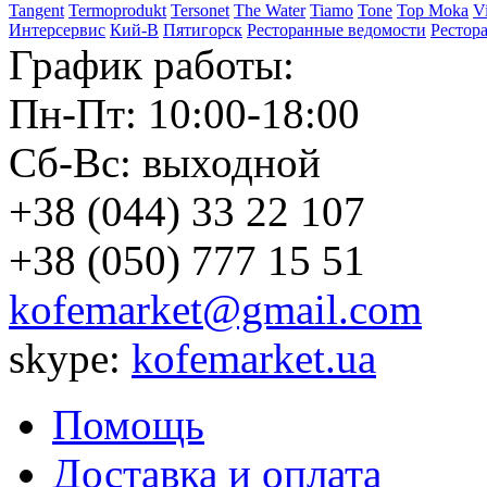
Tangent
Termoprodukt
Tersonet
The Water
Tiamo
Tone
Top Moka
V
Интерсервис
Кий-В
Пятигорск
Ресторанные ведомости
Рестор
График работы:
Пн-Пт: 10:00-18:00
Сб-Вс: выходной
+38 (044) 33 22 107
+38 (050) 777 15 51
kofemarket@gmail.com
skype:
kofemarket.ua
Помощь
Доставка и оплата