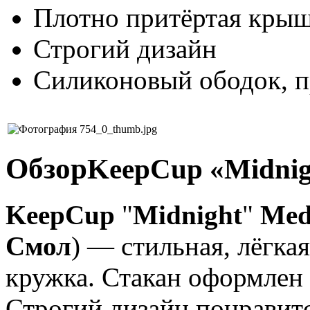
Плотно притёртая кры
Строгий дизайн
Силиконовый ободок, 
Обзор
KeepCup «Midnig
KeepCup
"
Midnight
"
Med
Смол
) — стильная, лёгка
кружка. Стакан оформлен 
Строгий дизайн понравит