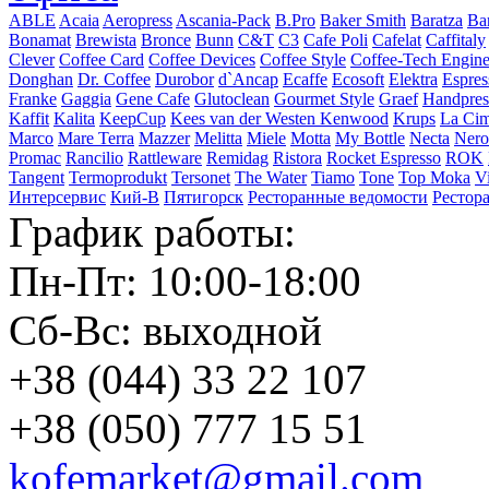
ABLE
Acaia
Aeropress
Ascania-Pack
B.Pro
Baker Smith
Baratza
Ba
Bonamat
Brewista
Bronce
Bunn
C&T
C3
Cafe Poli
Cafelat
Caffitaly
Clever
Coffee Card
Coffee Devices
Coffee Style
Coffee-Tech Engine
Donghan
Dr. Coffee
Durobor
d`Ancap
Ecaffe
Ecosoft
Elektra
Espres
Franke
Gaggia
Gene Cafe
Glutoclean
Gourmet Style
Graef
Handpres
Kaffit
Kalita
KeepCup
Kees van der Westen
Kenwood
Krups
La Cim
Marco
Mare Terra
Mazzer
Melitta
Miele
Motta
My Bottle
Necta
Nero
Promac
Rancilio
Rattleware
Remidag
Ristora
Rocket Espresso
ROK
Tangent
Termoprodukt
Tersonet
The Water
Tiamo
Tone
Top Moka
V
Интерсервис
Кий-В
Пятигорск
Ресторанные ведомости
Рестор
График работы:
Пн-Пт: 10:00-18:00
Сб-Вс: выходной
+38 (044) 33 22 107
+38 (050) 777 15 51
kofemarket@gmail.com