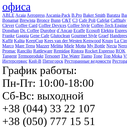
офиса
ABLE
Acaia
Aeropress
Ascania-Pack
B.Pro
Baker Smith
Baratza
Ba
Bonamat
Brewista
Bronce
Bunn
C&T
C3
Cafe Poli
Cafelat
Caffitaly
Clever
Coffee Card
Coffee Devices
Coffee Style
Coffee-Tech Engine
Donghan
Dr. Coffee
Durobor
d`Ancap
Ecaffe
Ecosoft
Elektra
Espres
Franke
Gaggia
Gene Cafe
Glutoclean
Gourmet Style
Graef
Handpres
Kaffit
Kalita
KeepCup
Kees van der Westen
Kenwood
Krups
La Cim
Marco
Mare Terra
Mazzer
Melitta
Miele
Motta
My Bottle
Necta
Nero
Promac
Rancilio
Rattleware
Remidag
Ristora
Rocket Espresso
ROK
Tangent
Termoprodukt
Tersonet
The Water
Tiamo
Tone
Top Moka
V
Интерсервис
Кий-В
Пятигорск
Ресторанные ведомости
Рестор
График работы:
Пн-Пт: 10:00-18:00
Сб-Вс: выходной
+38 (044) 33 22 107
+38 (050) 777 15 51