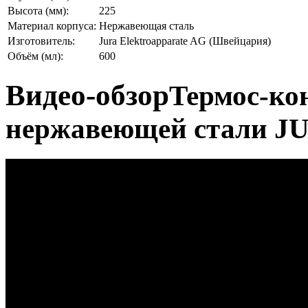
Высота (мм):
225
Материал корпуса:
Нержавеющая сталь
Изготовитель:
Jura Elektroapparate AG (Швейцария)
Объём (мл):
600
Видео-обзор
Термос-ко
нержавеющей стали JU