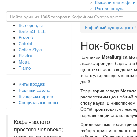
Ёмкости для кофе и
Разная посуда
Все бренды
Кофейный супермаркет
BaristaSTEEL
Bezzera
Нок-боксы 
Cafelat
Coffee Style
Elektra
Компания
Metallurgica Мо
Motta
аксессуаров для бариста и
Tiamo
щепетильность в ведении с
тяга к ультрасовременным 
дней.
Хиты продаж
Новинки сезона
Территория завода
Металл
Выбор экспертов
расположены цеха общей п
Специальные цены
слову науки. В живописном
Opma производятся
темпе
нержавеющей стали, получ
Кофе - золото
Эргономичные, геометриче
простого человека;
лабораторию инопланетного
и также как золото,
киборгов... Сияющие, отпол