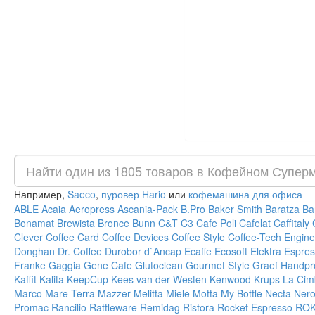
Например,
Saeco
,
пуровер Hario
или
кофемашина для офиса
ABLE
Acaia
Aeropress
Ascania-Pack
B.Pro
Baker Smith
Baratza
Ba
Bonamat
Brewista
Bronce
Bunn
C&T
C3
Cafe Poli
Cafelat
Caffitaly
Clever
Coffee Card
Coffee Devices
Coffee Style
Coffee-Tech Engine
Donghan
Dr. Coffee
Durobor
d`Ancap
Ecaffe
Ecosoft
Elektra
Espres
Franke
Gaggia
Gene Cafe
Glutoclean
Gourmet Style
Graef
Handpr
Kaffit
Kalita
KeepCup
Kees van der Westen
Kenwood
Krups
La Cim
Marco
Mare Terra
Mazzer
Melitta
Miele
Motta
My Bottle
Necta
Ner
Promac
Rancilio
Rattleware
Remidag
Ristora
Rocket Espresso
RO