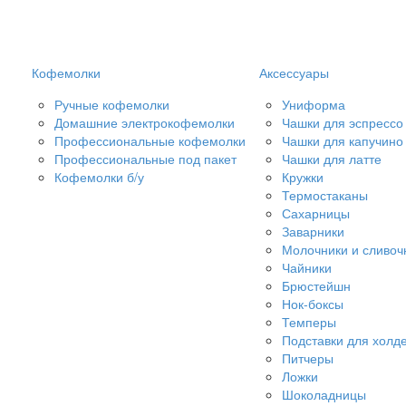
Кофемолки
Аксессуары
Ручные кофемолки
Униформа
Домашние электрокофемолки
Чашки для эспрессо
Профессиональные кофемолки
Чашки для капучино
Профессиональные под пакет
Чашки для латте
Кофемолки б/у
Кружки
Термостаканы
Сахарницы
Заварники
Молочники и сливоч
Чайники
Брюстейшн
Нок-боксы
Темперы
Подставки для холд
Питчеры
Ложки
Шоколадницы