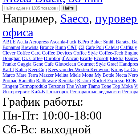
Например,
Saeco
,
пуровер
офиса
ABLE
Acaia
Aeropress
Ascania-Pack
B.Pro
Baker Smith
Baratza
Ba
Bonamat
Brewista
Bronce
Bunn
C&T
C3
Cafe Poli
Cafelat
Caffitaly
Clever
Coffee Card
Coffee Devices
Coffee Style
Coffee-Tech Engine
Donghan
Dr. Coffee
Durobor
d`Ancap
Ecaffe
Ecosoft
Elektra
Espres
Franke
Gaggia
Gene Cafe
Glutoclean
Gourmet Style
Graef
Handpres
Kaffit
Kalita
KeepCup
Kees van der Westen
Kenwood
Krups
La Cim
Marco
Mare Terra
Mazzer
Melitta
Miele
Motta
My Bottle
Necta
Nero
Promac
Rancilio
Rattleware
Remidag
Ristora
Rocket Espresso
ROK
Tangent
Termoprodukt
Tersonet
The Water
Tiamo
Tone
Top Moka
V
Интерсервис
Кий-В
Пятигорск
Ресторанные ведомости
Рестор
График работы:
Пн-Пт: 10:00-18:00
Сб-Вс: выходной