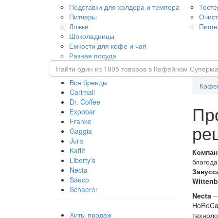
Подставки для холдера и темпера
Тост
Питчеры
Очист
Ложки
Пище
Шоколадницы
Ёмкости для кофе и чая
Разная посуда
Все бренды
Кофе
Carimali
Dr. Coffee
Пр
Expobar
Franke
ре
Gaggia
Jura
Kaffit
Компан
Liberty's
благода
Necta
Занусс
Saeco
Wittenb
Schaerer
Necta
—
HoReCa
Хиты продаж
техноло