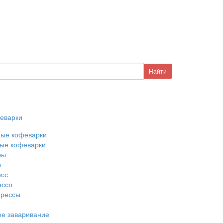
еварки
ные кофеварки
ые кофеварки
ры
ы
есс
ессо
прессы
е заваривание