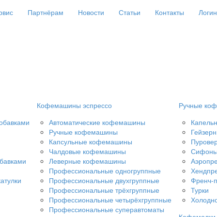
рвис
Партнёрам
Новости
Статьи
Контакты
Логин
Кофемашины эспрессо
Ручные коф
добавками
Автоматические кофемашины
Капель
Ручные кофемашины
Гейзерн
Капсульные кофемашины
Пурове
Чалдовые кофемашины
Сифон
обавками
Леверные кофемашины
Аэропр
Профессиональные одногруппные
Хендпр
атулки
Профессиональные двухгруппные
Френч-
Профессиональные трёхгруппные
Турки
Профессиональные четырёхгруппные
Холодно
Профессиональные суперавтоматы
Кофемолки