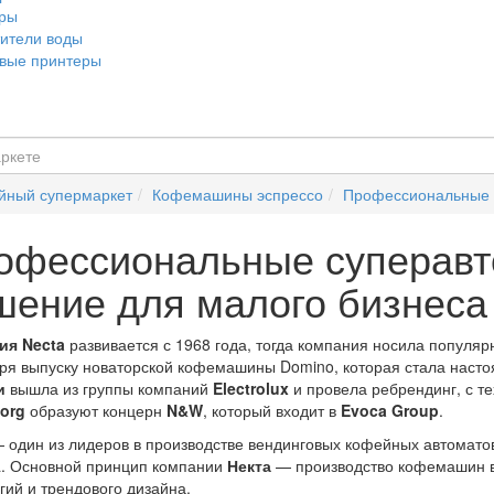
еры
ители воды
вые принтеры
йный супермаркет
Кофемашины эспрессо
Профессиональные 
офессиональные суперавт
шение для малого бизнеса
ия Necta
развивается с 1968 года, тогда компания носила популя
ря выпуску новаторской кофемашины Domino, которая стала насто
и
вышла из группы компаний
Electrolux
и провела ребрендинг, с т
org
образуют концерн
N&W
, который входит в
Evoca Group
.
 один из лидеров в производстве вендинговых кофейных автомато
. Основной принцип компании
Некта
— производство кофемашин в
гий и трендового дизайна.