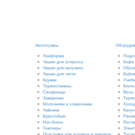
Аксессуары
Оборудо
Униформа
Подог
Чашки для эспрессо
Кофе 
Чашки для капучино
Обуч
Чашки для латте
Бойл
Кружки
Учебн
Термостаканы
Книги
Сахарницы
Весы
Заварники
Терм
Молочники и сливочники
Холод
Чайники
Капу
Брюстейшн
Ринз
Нок-боксы
Рост
Темперы
Элект
Подставки для холдера и темпера
Тост