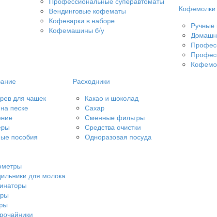
Профессиональные суперавтоматы
Кофемолки
Вендинговые кофематы
Кофеварки в наборе
Ручные
Кофемашины б/у
Домашн
Профес
Профес
Кофемол
вание
Расходники
рев для чашек
Какао и шоколад
на песке
Сахар
ение
Сменные фильтры
еры
Средства очистки
ые пособия
Одноразовая посуда
ометры
ильники для молока
чинаторы
еры
еры
рочайники