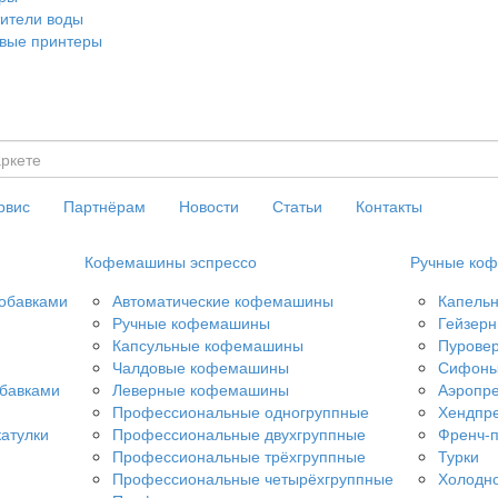
ители воды
вые принтеры
рвис
Партнёрам
Новости
Статьи
Контакты
Кофемашины эспрессо
Ручные коф
добавками
Автоматические кофемашины
Капель
Ручные кофемашины
Гейзерн
Капсульные кофемашины
Пурове
Чалдовые кофемашины
Сифон
обавками
Леверные кофемашины
Аэропр
Профессиональные одногруппные
Хендпр
атулки
Профессиональные двухгруппные
Френч-
Профессиональные трёхгруппные
Турки
Профессиональные четырёхгруппные
Холодно