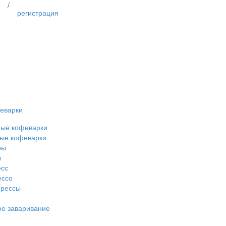
/
регистрация
еварки
ные кофеварки
ые кофеварки
ры
ы
есс
ессо
прессы
е заваривание