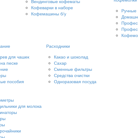
Вендинговые кофематы
Кофеварки в наборе
Ручные
Кофемашины б/у
Домашн
Профес
Профес
Кофемол
вание
Расходники
рев для чашек
Какао и шоколад
на песке
Сахар
ение
Сменные фильтры
еры
Средства очистки
ые пособия
Одноразовая посуда
ометры
ильники для молока
чинаторы
еры
еры
рочайники
еры