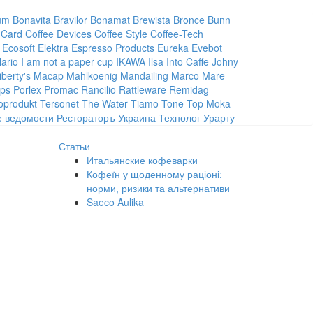
um
Bonavita
Bravilor Bonamat
Brewista
Bronce
Bunn
 Card
Coffee Devices
Coffee Style
Coffee-Tech
Ecosoft
Elektra
Espresso Products
Eureka
Evebot
ario
I am not a paper cup
IKAWA
Ilsa
Into Caffe
Johny
iberty's
Macap
Mahlkoenig
Mandailing
Marco
Mare
ips
Porlex
Promac
Rancilio
Rattleware
Remidag
oprodukt
Tersonet
The Water
Tiamo
Tone
Top Moka
е ведомости
Рестораторъ Украина
Технолог
Урарту
Статьи
Итальянские кофеварки
Кофеїн у щоденному раціоні:
норми, ризики та альтернативи
Saeco Aulika