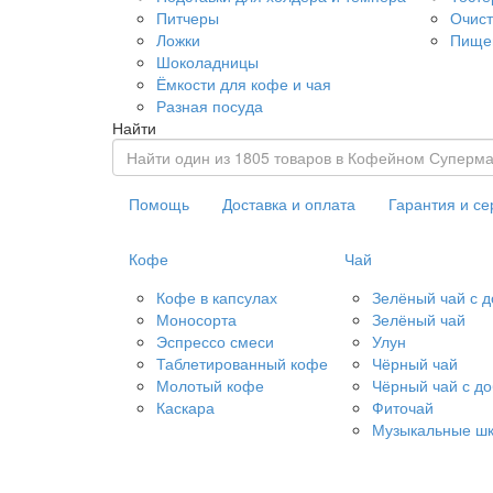
Питчеры
Очист
Ложки
Пище
Шоколадницы
Ёмкости для кофе и чая
Разная посуда
Найти
Помощь
Доставка и оплата
Гарантия и се
Кофе
Чай
Кофе в капсулах
Зелёный чай с 
Моносорта
Зелёный чай
Эспрессо смеси
Улун
Таблетированный кофе
Чёрный чай
Молотый кофе
Чёрный чай с д
Каскара
Фиточай
Музыкальные шк