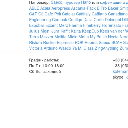
Например,
Saeco
,
пуровер Hario
или
кофемашина д
ABLE
Acaia
Aeropress
Ascania-Pack
B.Pro
Baker Smit
C&T
C3
Cafe Poli
Cafelat
Caffitaly
Cafflano
Canadiano
Engineering
Compak
Contigo
Dalla Corte
Delonghi
Dit
Expobar
Exxent Merx
Faema
Fineberry
Fiorenzato
Fr
Julius Meinl
Jura
Kaffit
Kalita
KeepCup
Kees van der 
Terra
Mazzer
Melitta
Miele
Motta
My Bottle
Necta
Ner
Ristora
Rocket Espresso
ROK
Rooma
Saeco
SCAE
Sc
Victoria Arduino
Waeco
Ya Mi Glass
ZingAnything
Zum
График работы:
+38 (04
Пн-Пт: 10:00-18:00
+38 (05
Сб-Вс: выходной
kofemar
skype:
k