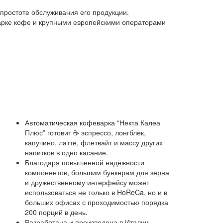
простоте обслуживания его продукции.
рке кофе и крупными европейскими операторами
Автоматическая кофеварка “Некта Калеа
Плюс” готовит ☕ эспрессо, лонгблек,
капучино, латте, флетвайт и массу других
напитков в одно касание.
Благодаря повышенной надёжности
компонентов, большим бункерам для зерна
и дружественному интерфейсу может
использоваться не только в HoReCa, но и в
больших офисах с проходимостью порядка
200 порций в день.
Разработана и произведена в Италии.