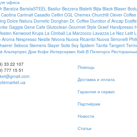
ля офиса
h
Baratza
BaristaSTEEL
Basilur
Bezzera
Bialetti
Bijia
Black
Blaser
Bod
Caotina
Carimali
Casadio
Cellini
CGL
Chemex
Churchill
Clever
Coffee
ting
Dolce Naturа
Dometic
Donghan
Dr. Coffee
Durobor
d`Ancap
Ecaffe
anke
Gaggia
Gene Cafe
Glutoclean
Gourmet Style
Graef
Handpresso
H
Westen
Kenwood
Krups
La Cimbali
La Marzocco
Lavazza
Le Nez
Lelit
L
o Aroma
Nespresso
Nestle
Nivona
Nuova Ricambi
Nuova Simonelli
Phil
haerer
Sebocs
Siemens
Slayer
Solis
Soy
Spidem
Tanita Tangent
Term
a
Альтерпрес
Дом Кофе
Интерсервис
Кий-В
Пятигорск
Ресторанны
4) 33 22 107
Помощь
0) 777 15 51
ket@gmail.com
Доставка и оплата
ofemarket.ua
Гарантия и сервис
Партнёрам
Новости
Статьи