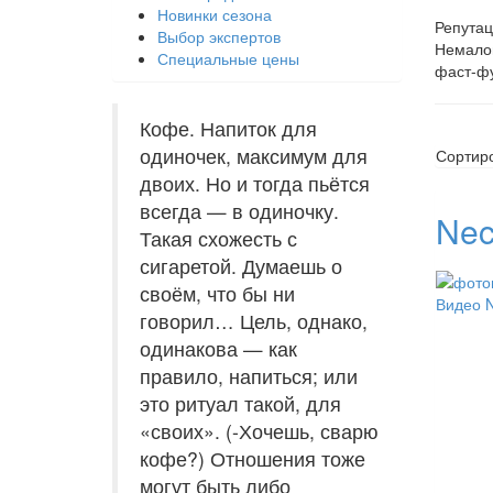
Новинки сезона
Репута
Выбор экспертов
Немалов
Специальные цены
фаст-ф
Кофе. Напиток для
одиночек, максимум для
Сортир
двоих. Но и тогда пьётся
всегда — в одиночку.
Nec
Такая схожесть с
сигаретой. Думаешь о
своём, что бы ни
Видео N
говорил… Цель, однако,
одинакова — как
правило, напиться; или
это ритуал такой, для
«своих». (-Хочешь, сварю
кофе?) Отношения тоже
могут быть либо