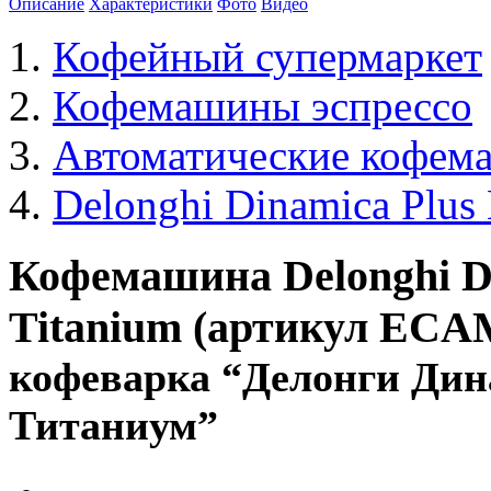
Описание
Характеристики
Фото
Видео
Кофейный супермаркет
Кофемашины эспрессо
Автоматические кофем
Delonghi Dinamica Plu
Кофемашина Delonghi D
Titanium
(артикул ECAM
кофеварка “Делонги Дин
Титаниум”