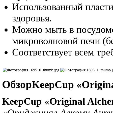
Использованный пласти
здоровья.
Можно мыть в посудомо
микроволновой печи (б
Соответствует всем тр
Обзор
KeepCup «Origina
KeepCup «Original Alch
«Ориджинал Алкеми Ант