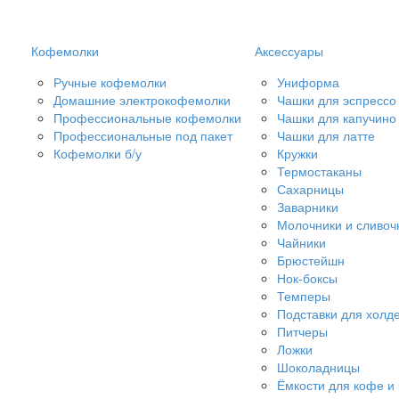
Кофемолки
Аксессуары
Ручные кофемолки
Униформа
Домашние электрокофемолки
Чашки для эспрессо
Профессиональные кофемолки
Чашки для капучино
Профессиональные под пакет
Чашки для латте
Кофемолки б/у
Кружки
Термостаканы
Сахарницы
Заварники
Молочники и сливоч
Чайники
Брюстейшн
Нок-боксы
Темперы
Подставки для холд
Питчеры
Ложки
Шоколадницы
Ёмкости для кофе и