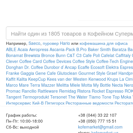
Например,
Saeco
,
пуровер Hario
или
кофемашина для офиса
ABLE
Acaia
Aeropress
Ascania-Pack
B.Pro
Baker Smith
Baratza
Ba
Bonamat
Brewista
Bronce
Bunn
C&T
C3
Cafe Poli
Cafelat
Caffitaly
Clever
Coffee Card
Coffee Devices
Coffee Style
Coffee-Tech Engine
Donghan
Dr. Coffee
Durobor
d`Ancap
Ecaffe
Ecosoft
Elektra
Espres
Franke
Gaggia
Gene Cafe
Glutoclean
Gourmet Style
Graef
Handpr
Kaffit
Kalita
KeepCup
Kees van der Westen
Kenwood
Krups
La Cim
Marco
Mare Terra
Mazzer
Melitta
Miele
Motta
My Bottle
Necta
Ner
Promac
Rancilio
Rattleware
Remidag
Ristora
Rocket Espresso
RO
Tangent
Termoprodukt
Tersonet
The Water
Tiamo
Tone
Top Moka
Интерсервис
Кий-В
Пятигорск
Ресторанные ведомости
Ресторат
График работы:
+38 (044) 33 22 107
Пн-Пт: 10:00-18:00
+38 (050) 777 15 51
Сб-Вс: выходной
kofemarket@gmail.com
skype:
kofemarket.ua