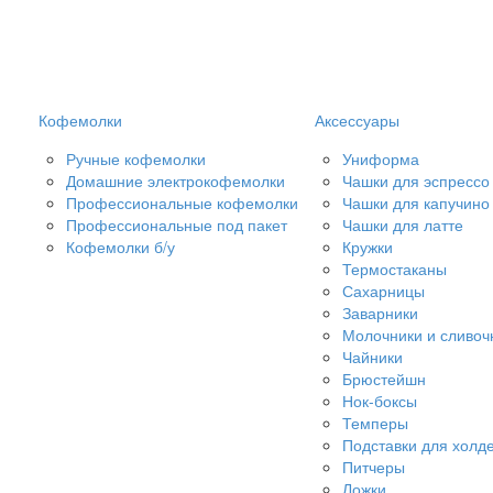
Кофемолки
Аксессуары
Ручные кофемолки
Униформа
Домашние электрокофемолки
Чашки для эспрессо
Профессиональные кофемолки
Чашки для капучино
Профессиональные под пакет
Чашки для латте
Кофемолки б/у
Кружки
Термостаканы
Сахарницы
Заварники
Молочники и сливоч
Чайники
Брюстейшн
Нок-боксы
Темперы
Подставки для холд
Питчеры
Ложки