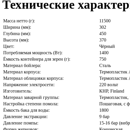
Технические характе
Масса нетто (г):
11500
Ширина (мм):
302
Глубина (мм):
450
Высота (мм):
370
Цвет:
Чёрный
Потребляемая мощность (Вт):
1400
Ёмкость контейнера для зерен (г):
750
Материал бойлера:
Сталь
Материал корпуса:
Термопластик
Материал облицовки корпуса:
Термопластик
Напряжение электросети:
220 вольт
Изготовитель:
КНР, Finland
Материал заварной группы:
Термопластик,
Настройка степени помола:
Пошаговая, с 
Ёмкость бака для воды:
1800
Давление экстракции:
9 бар
Давление помпы:
15-16 бар (виб
Форма жерновов:
Коническая